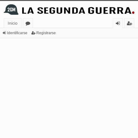
Inicio
or
de
eg
Identificarse
Registrarse
os
nt
ist
ifi
ra
ca
rs
rs
e
e