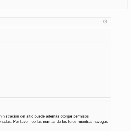
FA
de
eg
Q
nt
ist
ifi
ra
ca
rs
rs
e
e
ministración del sitio puede además otorgar permisos
cionadas. Por favor, lee las normas de los foros mientras navegas