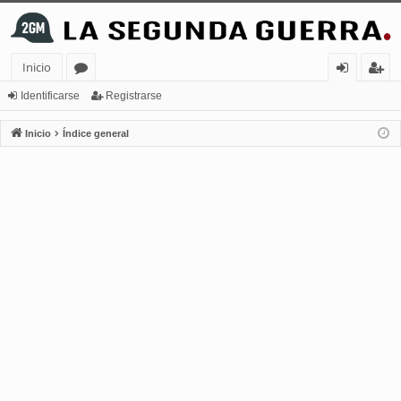
Inicio
or
de
eg
Identificarse
Registrarse
os
nt
ist
Inicio
Índice general
ifi
ra
ca
rs
rs
e
e