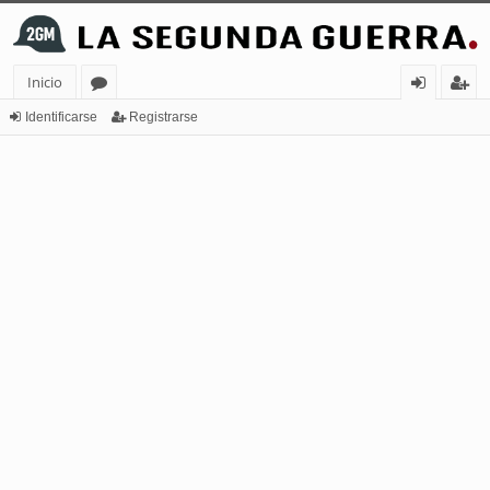
Inicio
or
de
eg
Identificarse
Registrarse
os
nt
ist
ifi
ra
ca
rs
rs
e
e