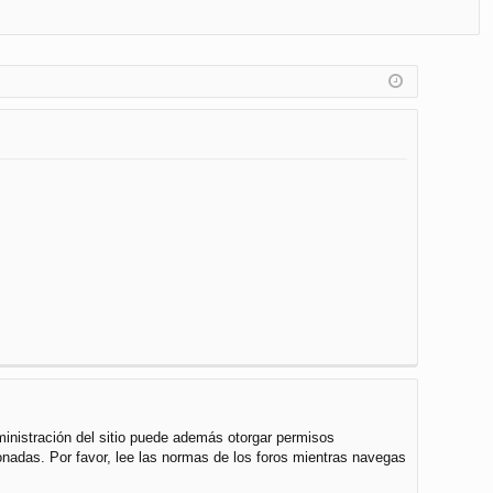
FA
de
eg
Q
nt
ist
ifi
ra
ca
rs
rs
e
e
ministración del sitio puede además otorgar permisos
cionadas. Por favor, lee las normas de los foros mientras navegas