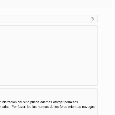
FA
de
eg
Q
nt
ist
ifi
ra
ca
rs
rs
e
e
ministración del sitio puede además otorgar permisos
cionadas. Por favor, lee las normas de los foros mientras navegas