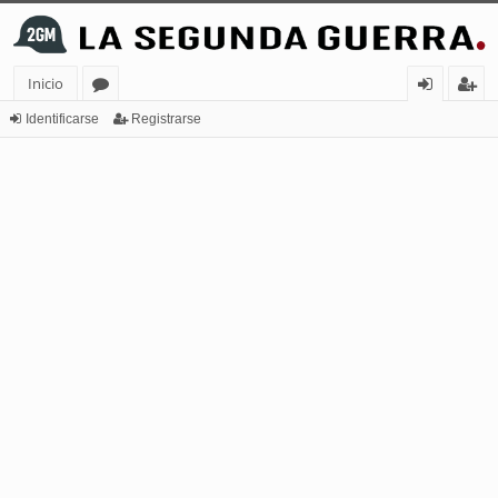
Inicio
or
de
eg
Identificarse
Registrarse
os
nt
ist
ifi
ra
ca
rs
rs
e
e