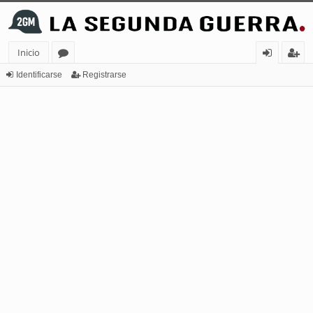
Inicio
or
de
eg
Identificarse
Registrarse
os
nt
ist
ifi
ra
ca
rs
rs
e
e