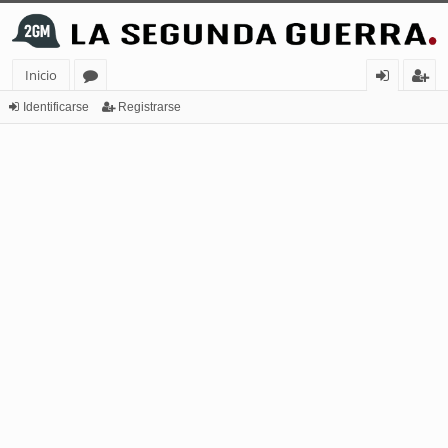
Inicio
or
de
eg
Identificarse
Registrarse
os
nt
ist
ifi
ra
ca
rs
rs
e
e