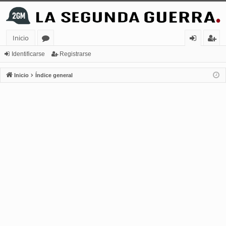
Inicio
or
de
eg
Identificarse
Registrarse
os
nt
ist
Inicio
Índice general
ifi
ra
ca
rs
rs
e
e