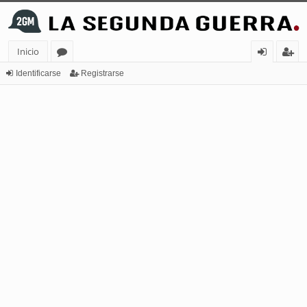
Inicio
or
de
eg
Identificarse
Registrarse
os
nt
ist
ifi
ra
ca
rs
rs
e
e