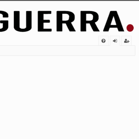
FA
de
eg
Q
nt
ist
ifi
ra
ca
rs
rs
e
e