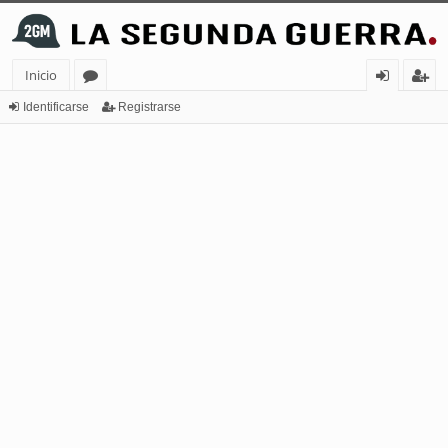
Inicio
or
de
eg
Identificarse
Registrarse
os
nt
ist
ifi
ra
ca
rs
rs
e
e