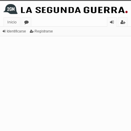
Inicio
or
de
eg
Identificarse
Registrarse
os
nt
ist
ifi
ra
ca
rs
rs
e
e