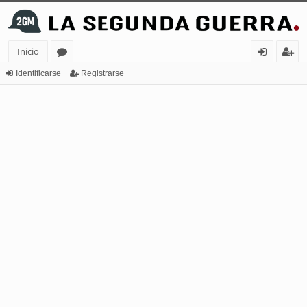
Inicio
or
de
eg
Identificarse
Registrarse
os
nt
ist
ifi
ra
ca
rs
rs
e
e