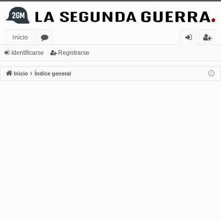
Inicio
or
de
eg
Identificarse
Registrarse
os
nt
ist
Inicio
Índice general
ifi
ra
ca
rs
rs
e
e