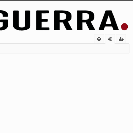
FA
de
eg
Q
nt
ist
ifi
ra
ca
rs
rs
e
e