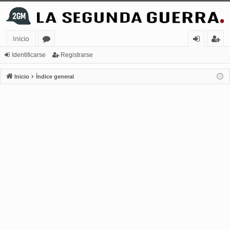
Inicio
or
de
eg
Identificarse
Registrarse
os
nt
ist
Inicio
Índice general
ifi
ra
ca
rs
rs
e
e