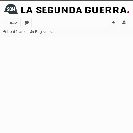
Inicio
or
de
eg
Identificarse
Registrarse
os
nt
ist
ifi
ra
ca
rs
rs
e
e