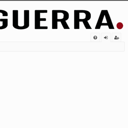
FA
de
eg
Q
nt
ist
ifi
ra
ca
rs
rs
e
e