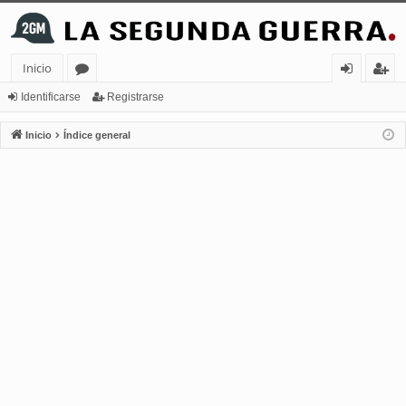
Inicio
or
de
eg
Identificarse
Registrarse
os
nt
ist
Inicio
Índice general
ifi
ra
ca
rs
rs
e
e