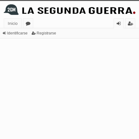
Inicio
or
de
eg
Identificarse
Registrarse
os
nt
ist
ifi
ra
ca
rs
rs
e
e