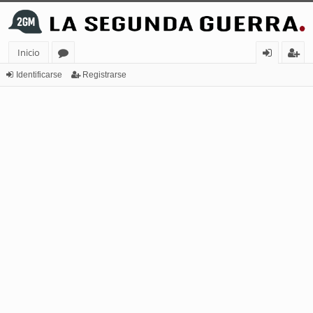
Inicio
or
de
eg
Identificarse
Registrarse
os
nt
ist
ifi
ra
ca
rs
rs
e
e