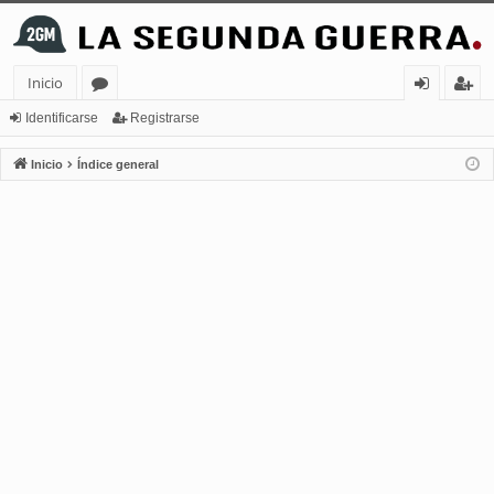
Inicio
or
de
eg
Identificarse
Registrarse
os
nt
ist
Inicio
Índice general
ifi
ra
ca
rs
rs
e
e