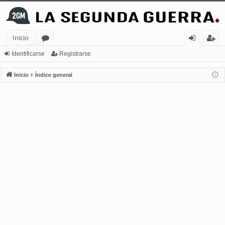
Inicio
or
de
eg
Identificarse
Registrarse
os
nt
ist
Inicio
Índice general
ifi
ra
ca
rs
rs
e
e