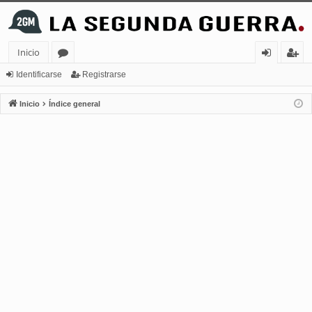
Inicio
or
de
eg
Identificarse
Registrarse
os
nt
ist
Inicio
Índice general
ifi
ra
ca
rs
rs
e
e