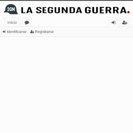
Inicio
or
de
eg
Identificarse
Registrarse
os
nt
ist
ifi
ra
ca
rs
rs
e
e