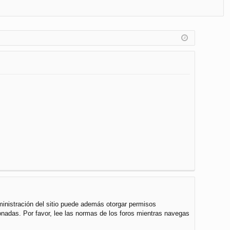
FA
de
eg
Q
nt
ist
ifi
ra
ca
rs
rs
e
e
ministración del sitio puede además otorgar permisos
cionadas. Por favor, lee las normas de los foros mientras navegas