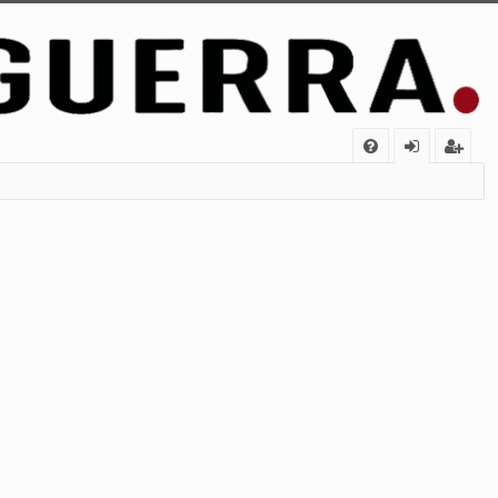
FA
de
eg
Q
nt
ist
ifi
ra
ca
rs
rs
e
e