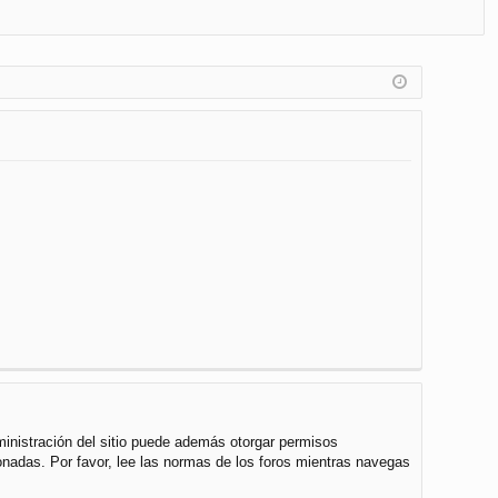
FA
de
eg
Q
nt
ist
ifi
ra
ca
rs
rs
e
e
ministración del sitio puede además otorgar permisos
cionadas. Por favor, lee las normas de los foros mientras navegas