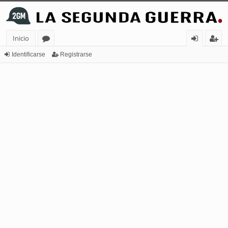
Inicio
or
de
eg
Identificarse
Registrarse
os
nt
ist
ifi
ra
ca
rs
rs
e
e