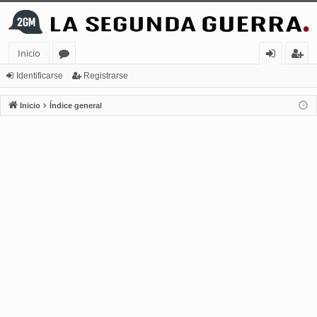
Inicio
or
de
eg
Identificarse
Registrarse
os
nt
ist
Inicio
Índice general
ifi
ra
ca
rs
rs
e
e