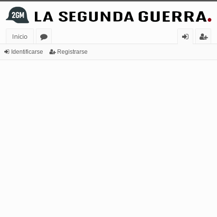
Inicio
or
de
eg
Identificarse
Registrarse
os
nt
ist
ifi
ra
ca
rs
rs
e
e