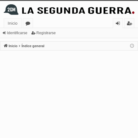
Inicio
or
de
eg
Identificarse
Registrarse
os
nt
ist
Inicio
Índice general
ifi
ra
ca
rs
rs
e
e