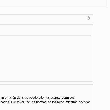
FA
de
eg
Q
nt
ist
ifi
ra
ca
rs
rs
e
e
ministración del sitio puede además otorgar permisos
cionadas. Por favor, lee las normas de los foros mientras navegas