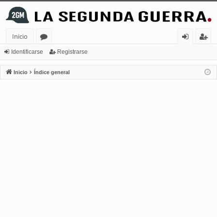
Inicio
or
de
eg
Identificarse
Registrarse
os
nt
ist
Inicio
Índice general
ifi
ra
ca
rs
rs
e
e