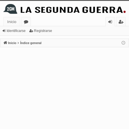
Inicio
or
de
eg
Identificarse
Registrarse
os
nt
ist
Inicio
Índice general
ifi
ra
ca
rs
rs
e
e