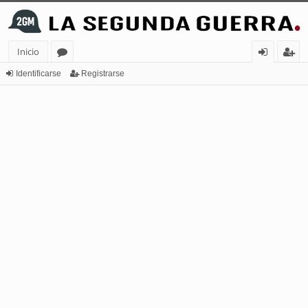
Inicio
or
de
eg
Identificarse
Registrarse
os
nt
ist
ifi
ra
ca
rs
rs
e
e