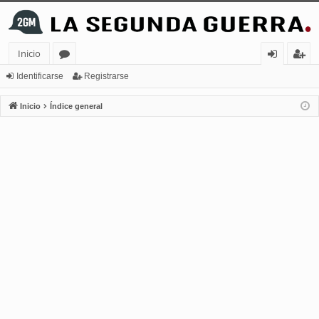
Inicio
or
de
eg
Identificarse
Registrarse
os
nt
ist
Inicio
Índice general
ifi
ra
ca
rs
rs
e
e