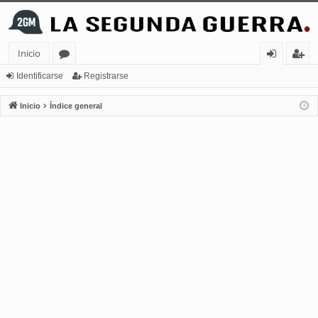
Inicio
or
de
eg
Identificarse
Registrarse
os
nt
ist
Inicio
Índice general
ifi
ra
ca
rs
rs
e
e