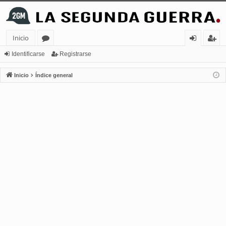
Inicio
or
de
eg
Identificarse
Registrarse
os
nt
ist
Inicio
Índice general
ifi
ra
ca
rs
rs
e
e