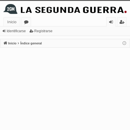
Inicio
or
de
eg
Identificarse
Registrarse
os
nt
ist
Inicio
Índice general
ifi
ra
ca
rs
rs
e
e