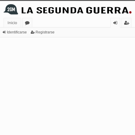
Inicio
or
de
eg
Identificarse
Registrarse
os
nt
ist
ifi
ra
ca
rs
rs
e
e