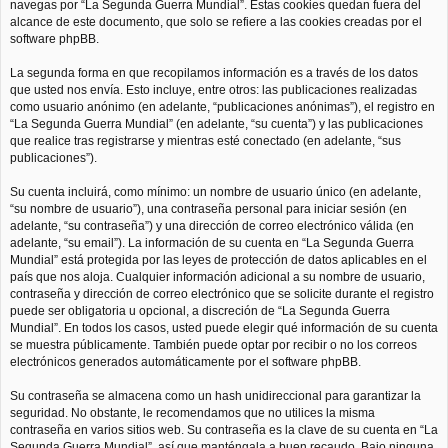
navegas por “La Segunda Guerra Mundial”. Estas cookies quedan fuera del
alcance de este documento, que solo se refiere a las cookies creadas por el
software phpBB.
La segunda forma en que recopilamos información es a través de los datos
que usted nos envía. Esto incluye, entre otros: las publicaciones realizadas
como usuario anónimo (en adelante, “publicaciones anónimas”), el registro en
“La Segunda Guerra Mundial” (en adelante, “su cuenta”) y las publicaciones
que realice tras registrarse y mientras esté conectado (en adelante, “sus
publicaciones”).
Su cuenta incluirá, como mínimo: un nombre de usuario único (en adelante,
“su nombre de usuario”), una contraseña personal para iniciar sesión (en
adelante, “su contraseña”) y una dirección de correo electrónico válida (en
adelante, “su email”). La información de su cuenta en “La Segunda Guerra
Mundial” está protegida por las leyes de protección de datos aplicables en el
país que nos aloja. Cualquier información adicional a su nombre de usuario,
contraseña y dirección de correo electrónico que se solicite durante el registro
puede ser obligatoria u opcional, a discreción de “La Segunda Guerra
Mundial”. En todos los casos, usted puede elegir qué información de su cuenta
se muestra públicamente. También puede optar por recibir o no los correos
electrónicos generados automáticamente por el software phpBB.
Su contraseña se almacena como un hash unidireccional para garantizar la
seguridad. No obstante, le recomendamos que no utilices la misma
contraseña en varios sitios web. Su contraseña es la clave de su cuenta en “La
Segunda Guerra Mundial”, así que manténgala a buen recaudo. Bajo ninguna