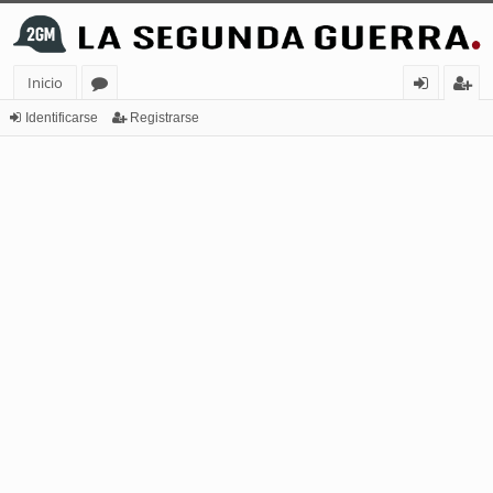
Inicio
or
de
eg
Identificarse
Registrarse
os
nt
ist
ifi
ra
ca
rs
rs
e
e