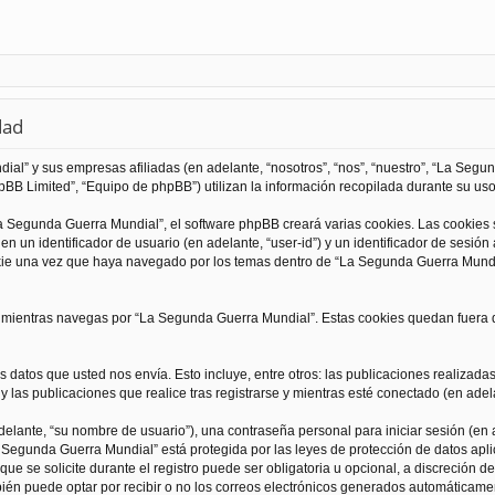
dad
al” y sus empresas afiliadas (en adelante, “nosotros”, “nos”, “nuestro”, “La Seg
BB Limited”, “Equipo de phpBB”) utilizan la información recopilada durante su uso 
 Segunda Guerra Mundial”, el software phpBB creará varias cookies. Las cookies
 un identificador de usuario (en adelante, “user-id”) y un identificador de sesió
kie una vez que haya navegado por los temas dentro de “La Segunda Guerra Mundia
ientras navegas por “La Segunda Guerra Mundial”. Estas cookies quedan fuera de
 datos que usted nos envía. Esto incluye, entre otros: las publicaciones realizad
 las publicaciones que realice tras registrarse y mientras esté conectado (en adela
lante, “su nombre de usuario”), una contraseña personal para iniciar sesión (en a
a Segunda Guerra Mundial” está protegida por las leyes de protección de datos apli
que se solicite durante el registro puede ser obligatoria u opcional, a discreción
ién puede optar por recibir o no los correos electrónicos generados automáticame