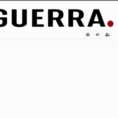
FA
de
eg
Q
nt
ist
ifi
ra
ca
rs
rs
e
e