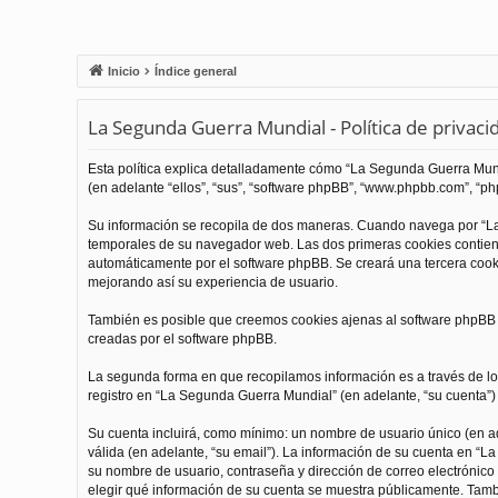
Inicio
Índice general
La Segunda Guerra Mundial - Política de privaci
Esta política explica detalladamente cómo “La Segunda Guerra Mundi
(en adelante “ellos”, “sus”, “software phpBB”, “www.phpbb.com”, “php
Su información se recopila de dos maneras. Cuando navega por “La
temporales de su navegador web. Las dos primeras cookies contienen
automáticamente por el software phpBB. Se creará una tercera coo
mejorando así su experiencia de usuario.
También es posible que creemos cookies ajenas al software phpBB m
creadas por el software phpBB.
La segunda forma en que recopilamos información es a través de los
registro en “La Segunda Guerra Mundial” (en adelante, “su cuenta”) y
Su cuenta incluirá, como mínimo: un nombre de usuario único (en ade
válida (en adelante, “su email”). La información de su cuenta en “L
su nombre de usuario, contraseña y dirección de correo electrónico 
elegir qué información de su cuenta se muestra públicamente. Tamb