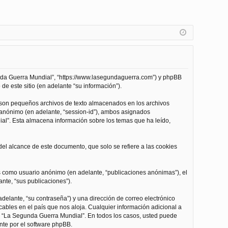
unda Guerra Mundial”, “https://www.lasegundaguerra.com”) y phpBB
de este sitio (en adelante “su información”).
 son pequeños archivos de texto almacenados en los archivos
n anónimo (en adelante, “session-id”), ambos asignados
l”. Esta almacena información sobre los temas que ha leído,
l alcance de este documento, que solo se refiere a las cookies
as como usuario anónimo (en adelante, “publicaciones anónimas”), el
nte, “sus publicaciones”).
delante, “su contraseña”) y una dirección de correo electrónico
cables en el país que nos aloja. Cualquier información adicional a
 de “La Segunda Guerra Mundial”. En todos los casos, usted puede
nte por el software phpBB.