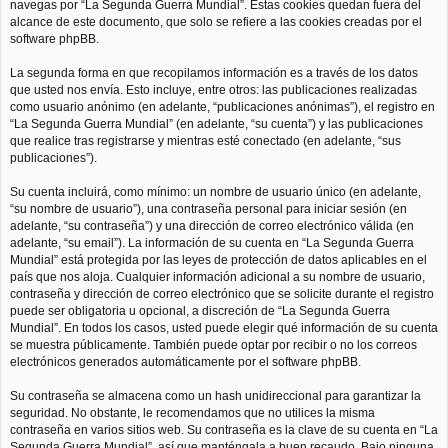
navegas por “La Segunda Guerra Mundial”. Estas cookies quedan fuera del
alcance de este documento, que solo se refiere a las cookies creadas por el
software phpBB.
La segunda forma en que recopilamos información es a través de los datos
que usted nos envía. Esto incluye, entre otros: las publicaciones realizadas
como usuario anónimo (en adelante, “publicaciones anónimas”), el registro en
“La Segunda Guerra Mundial” (en adelante, “su cuenta”) y las publicaciones
que realice tras registrarse y mientras esté conectado (en adelante, “sus
publicaciones”).
Su cuenta incluirá, como mínimo: un nombre de usuario único (en adelante,
“su nombre de usuario”), una contraseña personal para iniciar sesión (en
adelante, “su contraseña”) y una dirección de correo electrónico válida (en
adelante, “su email”). La información de su cuenta en “La Segunda Guerra
Mundial” está protegida por las leyes de protección de datos aplicables en el
país que nos aloja. Cualquier información adicional a su nombre de usuario,
contraseña y dirección de correo electrónico que se solicite durante el registro
puede ser obligatoria u opcional, a discreción de “La Segunda Guerra
Mundial”. En todos los casos, usted puede elegir qué información de su cuenta
se muestra públicamente. También puede optar por recibir o no los correos
electrónicos generados automáticamente por el software phpBB.
Su contraseña se almacena como un hash unidireccional para garantizar la
seguridad. No obstante, le recomendamos que no utilices la misma
contraseña en varios sitios web. Su contraseña es la clave de su cuenta en “La
Segunda Guerra Mundial”, así que manténgala a buen recaudo. Bajo ninguna