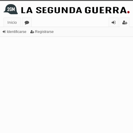
Inicio
or
de
eg
Identificarse
Registrarse
os
nt
ist
ifi
ra
ca
rs
rs
e
e