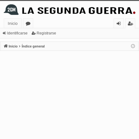
Inicio
or
de
eg
Identificarse
Registrarse
os
nt
ist
Inicio
Índice general
ifi
ra
ca
rs
rs
e
e