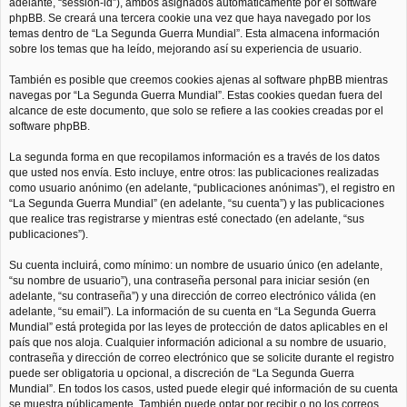
adelante, “session-id”), ambos asignados automáticamente por el software
phpBB. Se creará una tercera cookie una vez que haya navegado por los
temas dentro de “La Segunda Guerra Mundial”. Esta almacena información
sobre los temas que ha leído, mejorando así su experiencia de usuario.
También es posible que creemos cookies ajenas al software phpBB mientras
navegas por “La Segunda Guerra Mundial”. Estas cookies quedan fuera del
alcance de este documento, que solo se refiere a las cookies creadas por el
software phpBB.
La segunda forma en que recopilamos información es a través de los datos
que usted nos envía. Esto incluye, entre otros: las publicaciones realizadas
como usuario anónimo (en adelante, “publicaciones anónimas”), el registro en
“La Segunda Guerra Mundial” (en adelante, “su cuenta”) y las publicaciones
que realice tras registrarse y mientras esté conectado (en adelante, “sus
publicaciones”).
Su cuenta incluirá, como mínimo: un nombre de usuario único (en adelante,
“su nombre de usuario”), una contraseña personal para iniciar sesión (en
adelante, “su contraseña”) y una dirección de correo electrónico válida (en
adelante, “su email”). La información de su cuenta en “La Segunda Guerra
Mundial” está protegida por las leyes de protección de datos aplicables en el
país que nos aloja. Cualquier información adicional a su nombre de usuario,
contraseña y dirección de correo electrónico que se solicite durante el registro
puede ser obligatoria u opcional, a discreción de “La Segunda Guerra
Mundial”. En todos los casos, usted puede elegir qué información de su cuenta
se muestra públicamente. También puede optar por recibir o no los correos