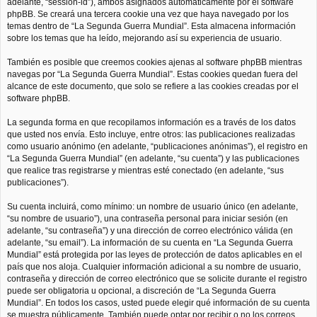
adelante, “session-id”), ambos asignados automáticamente por el software
phpBB. Se creará una tercera cookie una vez que haya navegado por los
temas dentro de “La Segunda Guerra Mundial”. Esta almacena información
sobre los temas que ha leído, mejorando así su experiencia de usuario.
También es posible que creemos cookies ajenas al software phpBB mientras
navegas por “La Segunda Guerra Mundial”. Estas cookies quedan fuera del
alcance de este documento, que solo se refiere a las cookies creadas por el
software phpBB.
La segunda forma en que recopilamos información es a través de los datos
que usted nos envía. Esto incluye, entre otros: las publicaciones realizadas
como usuario anónimo (en adelante, “publicaciones anónimas”), el registro en
“La Segunda Guerra Mundial” (en adelante, “su cuenta”) y las publicaciones
que realice tras registrarse y mientras esté conectado (en adelante, “sus
publicaciones”).
Su cuenta incluirá, como mínimo: un nombre de usuario único (en adelante,
“su nombre de usuario”), una contraseña personal para iniciar sesión (en
adelante, “su contraseña”) y una dirección de correo electrónico válida (en
adelante, “su email”). La información de su cuenta en “La Segunda Guerra
Mundial” está protegida por las leyes de protección de datos aplicables en el
país que nos aloja. Cualquier información adicional a su nombre de usuario,
contraseña y dirección de correo electrónico que se solicite durante el registro
puede ser obligatoria u opcional, a discreción de “La Segunda Guerra
Mundial”. En todos los casos, usted puede elegir qué información de su cuenta
se muestra públicamente. También puede optar por recibir o no los correos