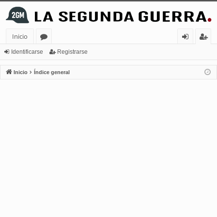
Inicio
or
de
eg
Identificarse
Registrarse
os
nt
ist
Inicio
Índice general
ifi
ra
ca
rs
rs
e
e