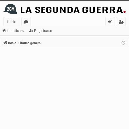
Inicio
or
de
eg
Identificarse
Registrarse
os
nt
ist
Inicio
Índice general
ifi
ra
ca
rs
rs
e
e