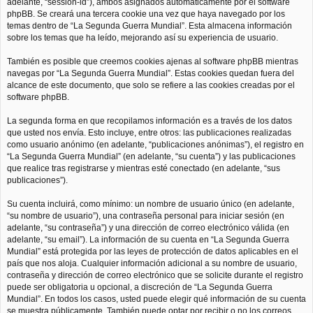
adelante, “session-id”), ambos asignados automáticamente por el software
phpBB. Se creará una tercera cookie una vez que haya navegado por los
temas dentro de “La Segunda Guerra Mundial”. Esta almacena información
sobre los temas que ha leído, mejorando así su experiencia de usuario.
También es posible que creemos cookies ajenas al software phpBB mientras
navegas por “La Segunda Guerra Mundial”. Estas cookies quedan fuera del
alcance de este documento, que solo se refiere a las cookies creadas por el
software phpBB.
La segunda forma en que recopilamos información es a través de los datos
que usted nos envía. Esto incluye, entre otros: las publicaciones realizadas
como usuario anónimo (en adelante, “publicaciones anónimas”), el registro en
“La Segunda Guerra Mundial” (en adelante, “su cuenta”) y las publicaciones
que realice tras registrarse y mientras esté conectado (en adelante, “sus
publicaciones”).
Su cuenta incluirá, como mínimo: un nombre de usuario único (en adelante,
“su nombre de usuario”), una contraseña personal para iniciar sesión (en
adelante, “su contraseña”) y una dirección de correo electrónico válida (en
adelante, “su email”). La información de su cuenta en “La Segunda Guerra
Mundial” está protegida por las leyes de protección de datos aplicables en el
país que nos aloja. Cualquier información adicional a su nombre de usuario,
contraseña y dirección de correo electrónico que se solicite durante el registro
puede ser obligatoria u opcional, a discreción de “La Segunda Guerra
Mundial”. En todos los casos, usted puede elegir qué información de su cuenta
se muestra públicamente. También puede optar por recibir o no los correos