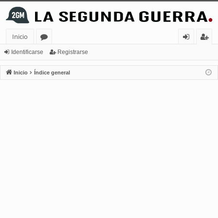
Inicio
or
de
eg
Identificarse
Registrarse
os
nt
ist
Inicio
Índice general
ifi
ra
ca
rs
rs
e
e