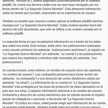
adelante, “session-id”), ambos asignados automáticamente por el software
phpBB. Se creará una tercera cookie una vez que haya navegado por los
temas dentro de “La Segunda Guerra Mundial”. Esta almacena información
sobre los temas que ha leído, mejorando así su experiencia de usuario.
También es posible que creemos cookies ajenas al software phpBB mientras
navegas por “La Segunda Guerra Mundial”. Estas cookies quedan fuera del
alcance de este documento, que solo se refiere a las cookies creadas por el
software phpBB.
La segunda forma en que recopilamos información es a través de los datos
que usted nos envía. Esto incluye, entre otros: las publicaciones realizadas
como usuario anónimo (en adelante, “publicaciones anónimas”), el registro en
“La Segunda Guerra Mundial” (en adelante, “su cuenta”) y las publicaciones
que realice tras registrarse y mientras esté conectado (en adelante, “sus
publicaciones”).
Su cuenta incluirá, como mínimo: un nombre de usuario único (en adelante,
“su nombre de usuario”), una contraseña personal para iniciar sesión (en
adelante, “su contraseña”) y una dirección de correo electrónico válida (en
adelante, “su email”). La información de su cuenta en “La Segunda Guerra
Mundial” está protegida por las leyes de protección de datos aplicables en el
país que nos aloja. Cualquier información adicional a su nombre de usuario,
contraseña y dirección de correo electrónico que se solicite durante el registro
puede ser obligatoria u opcional, a discreción de “La Segunda Guerra
Mundial”. En todos los casos, usted puede elegir qué información de su cuenta
se muestra públicamente. También puede optar por recibir o no los correos